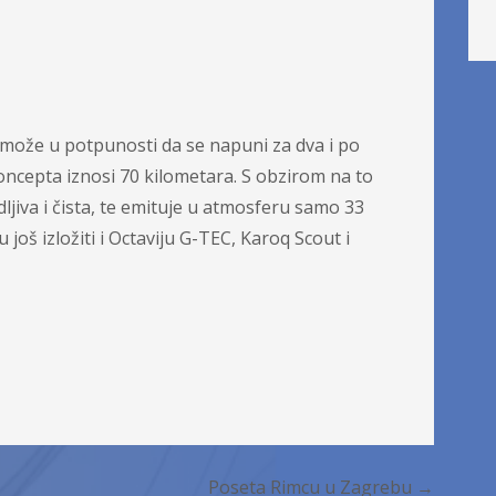
 može u potpunosti da se napuni za dva i po
oncepta iznosi 70 kilometara. S obzirom na to
edljiva i čista, te emituje u atmosferu samo 33
još izložiti i Octaviju G-TEC, Karoq Scout i
Poseta Rimcu u Zagrebu →