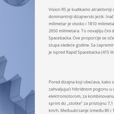
Vision RS je kudikamo atraktivniji
dominantniji dizajnerski jezik. Ina
milimetar je visoko i 1810 milimet
2650 milimetara. To novajliju čini
Spacebacka. Ove proporcije se oček
stupa sledeće godine. Sa zapremino
je ispred Rapid Spacebacka (415 lit
Pored dizajna koji obećava, kako sp
zahvaljujući hibridnom pogonu u v
elektromotorom, za kombinovanu s
sprint do „stotke“ za pristojnu 7,
km/h. Međuubrzanje između 80 i 12