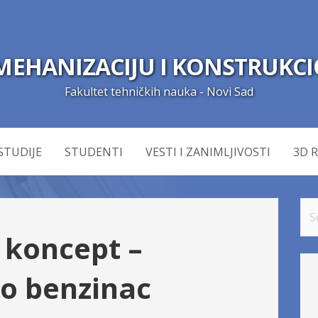
MEHANIZACIJU I KONSTRUKC
Fakultet tehničkih nauka - Novi Sad
STUDIJE
STUDENTI
VESTI I ZANIMLJIVOSTI
3D 
S
e
 koncept –
a
r
bo benzinac
c
h