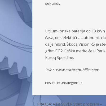
sekundi.
Litijum-jonska baterija od 13 kWh
časa, dok električna autonomija k
da je hibrid, Škoda Vision RS je št
g/km CO2. Češka marka će u Parizu 
Karoq Sportline.
Izvor: www.autorepublika.com
Posted in:
Uncategorised
← PRAKSA: ATB SEVER Start program –