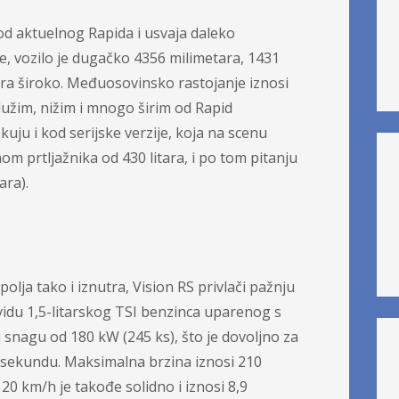
 od aktuelnog Rapida i usvaja daleko
če, vozilo je dugačko 4356 milimetara, 1431
ara široko. Međuosovinsko rastojanje iznosi
 dužim, nižim i mnogo širim od Rapid
uju i kod serijske verzije, koja na scenu
m prtljažnika od 430 litara, i po tom pitanju
ara).
olja tako i iznutra, Vision RS privlači pažnju
idu 1,5-litarskog TSI benzinca uparenog s
nagu od 180 kW (245 ks), što je dovoljno za
1 sekundu. Maksimalna brzina iznosi 210
0 km/h je takođe solidno i iznosi 8,9