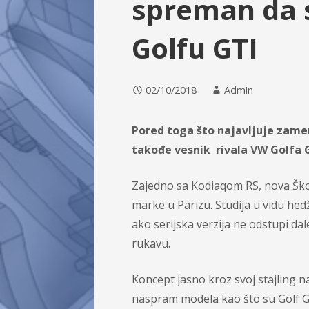
spreman da 
Golfu GTI
02/10/2018
Admin
Pored toga što najavljuje zamen
takođe vesnik rivala VW Golfa 
Zajedno sa Kodiaqom RS, nova Ško
marke u Parizu. Studija u vidu hed
ako serijska verzija ne odstupi da
rukavu.
Koncept jasno kroz svoj stajling naj
naspram modela kao što su Golf GT