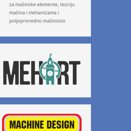
za mašinske elemente, teoriju
mašina i mehanizama i
poljoprivredno mašinstvo