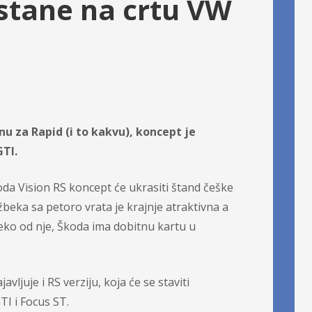
stane na crtu VW
f
o
r
:
u za Rapid (i to kakvu), koncept je
GTI.
da Vision RS koncept će ukrasiti štand češke
žbeka sa petoro vrata je krajnje atraktivna a
leko od nje, Škoda ima dobitnu kartu u
avljuje i RS verziju, koja će se staviti
I i Focus ST.