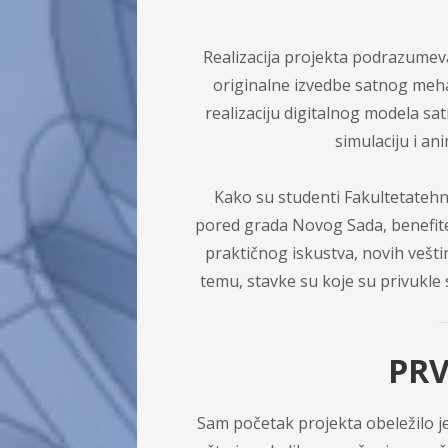
Realizacija projekta podrazume
originalne izvedbe satnog meh
realizaciju digitalnog modela sa
simulaciju i an
Kako su studenti Fakultetatehn
pored grada Novog Sada, benefite m
praktičnog iskustva, novih vešti
temu, stavke su koje su privukle 
PRV
Sam početak projekta obeležilo 