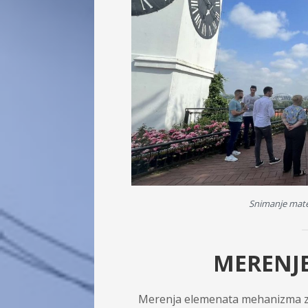
Snimanje mater
MERENJ
Merenja elemenata mehanizma zapo