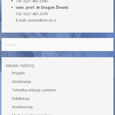
Tel.: 021/ 485 2366
vanr. prof. dr Dragan Živanić
Tel.: 021/ 485 2479
E-mail:
zivanic@uns.ac.rs
S
e
a
r
NAUKA I RAZVOJ
c
Projekti
h
f
Istraživanja
o
Tehnička rešenja i patenti
r
Publikacije
:
Konferencije