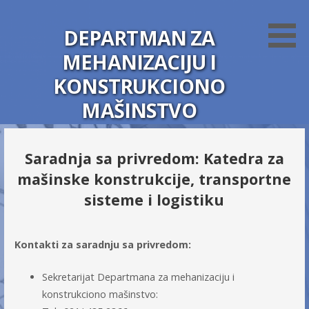
S
k
DEPARTMAN ZA
i
MEHANIZACIJU I
p
t
KONSTRUKCIONO
o
MAŠINSTVO
c
o
Fakultet tehničkih nauka - Novi Sad
n
Saradnja sa privredom: Katedra za
t
mašinske konstrukcije, transportne
e
sisteme i logistiku
n
t
Kontakti za saradnju sa privredom:
Sekretarijat Departmana za mehanizaciju i
konstrukciono mašinstvo: